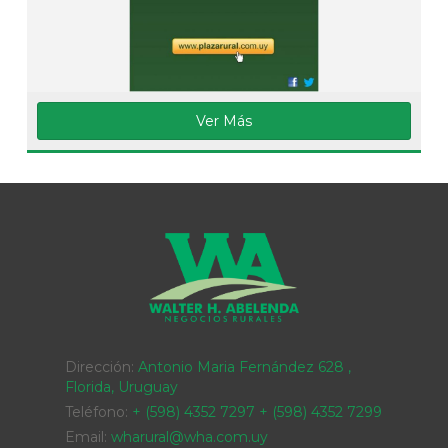
Ver Más
Dirección:
Antonio Maria Fernández 628 ,
Florida, Uruguay
Teléfono:
+ (598) 4352 7297 + (598) 4352 7299
Email:
wharural@wha.com.uy